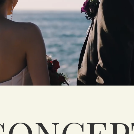
CONTACT
DRESS
KIMONO
&