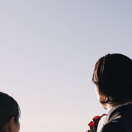
SPACE
WEDDING PLAN
PHOTO
MOVIE
&
STORIES
ACCESS