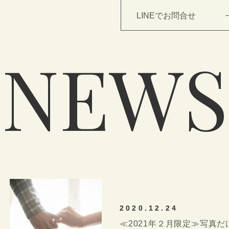
LINEでお問合せ
N
E
W
S
TOP
NEWS
WEDDING
2020.12.24
≪2021年２月限定≫写真