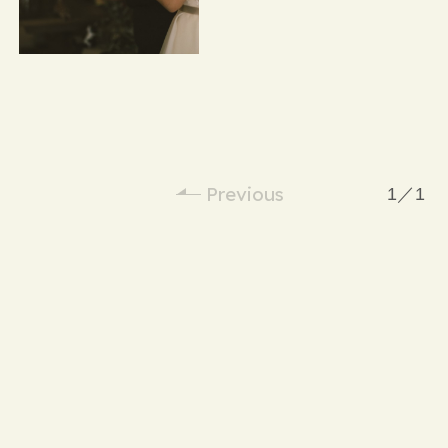
CONTACT
DRESS
KIMONO
&
Previous
1／1