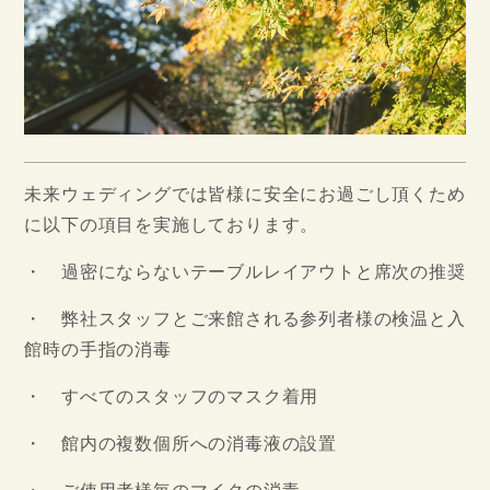
STORIES
ACCESS
CONTACT
DRESS
KIMONO
&
未来ウェディングでは皆様に安全にお過ごし頂くため
に以下の項目を実施しております。
・ 過密にならないテーブルレイアウトと席次の推奨
・ 弊社スタッフとご来館される参列者様の検温と入
館時の手指の消毒
・ すべてのスタッフのマスク着用
・ 館内の複数個所への消毒液の設置