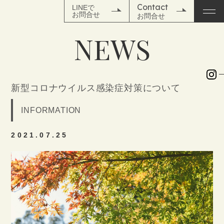
Contact
LINEで
お問合せ
お問合せ
N
E
W
S
TOP
新型コロナウイルス感染症対策について
NEWS
INFORMATION
WEDDING
2021.07.25
SPACE
WEDDING PLAN
PHOTO
MOVIE
&