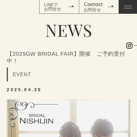
Contact
LINEで
お問合せ
お問合せ
N
E
W
S
TOP
【2025GW BRIDAL FAIR】開催 ご予約受付
NEWS
中！
WEDDING
EVENT
SPACE
2025.04.25
WEDDING PLAN
PHOTO
MOVIE
&