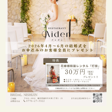
STORIES
ACCESS
CONTACT
DRESS
KIMONO
&