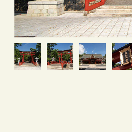
CONTACT
DRESS
KIMONO
&