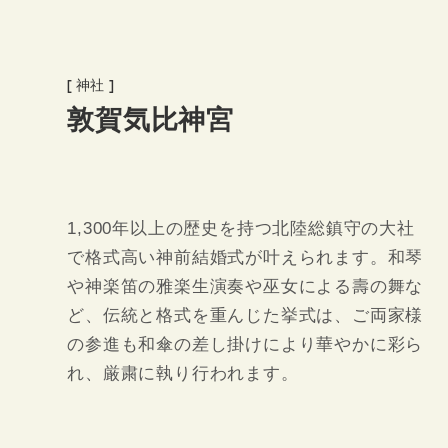
[ 神社 ]
敦賀気比神宮
1,300年以上の歴史を持つ北陸総鎮守の大社
で格式高い神前結婚式が叶えられます。和琴
や神楽笛の雅楽生演奏や巫女による壽の舞な
ど、伝統と格式を重んじた挙式は、ご両家様
の参進も和傘の差し掛けにより華やかに彩ら
れ、厳粛に執り行われます。