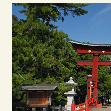
SPACE
WEDDING PLAN
PHOTO
MOVIE
&
STORIES
ACCESS