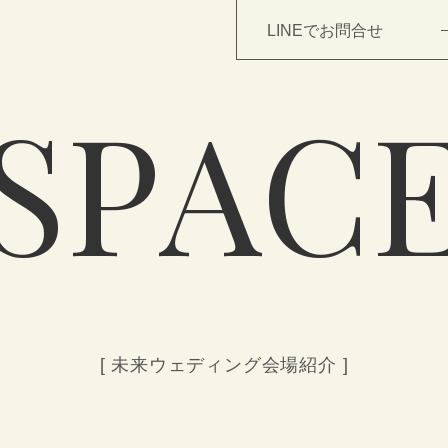
LINEでお問合せ
S
P
A
C
TOP
NEWS
WEDDING
[ 未来ウェディング会場紹介 ]