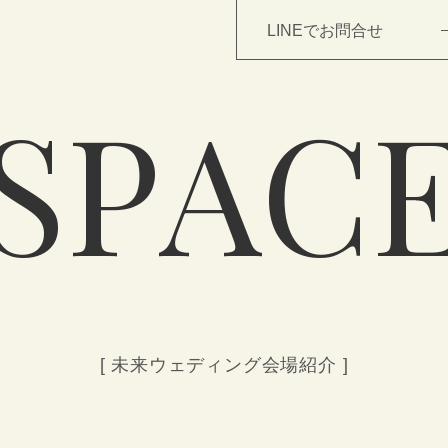
LINEでお問合せ
S
P
A
C
TOP
NEWS
WEDDING
[ 未来ウェディング会場紹介 ]