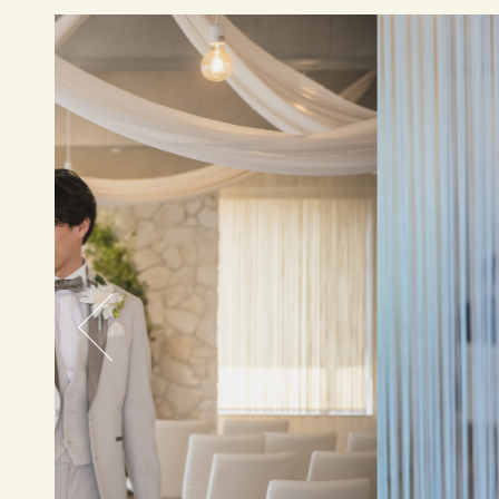
SPACE
WEDDING PLAN
PHOTO
MOVIE
&
STORIES
ACCESS