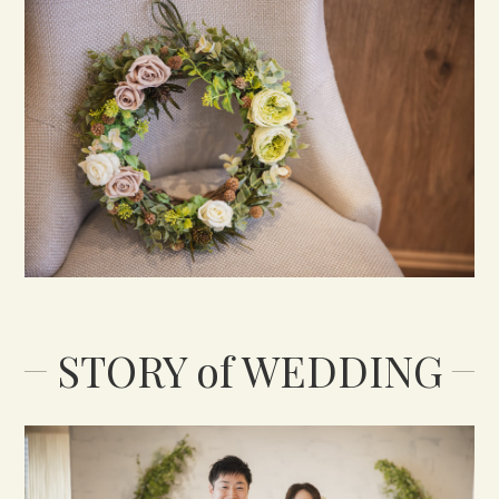
STORIES
ACCESS
CONTACT
DRESS
KIMONO
&
STORY of WEDDING