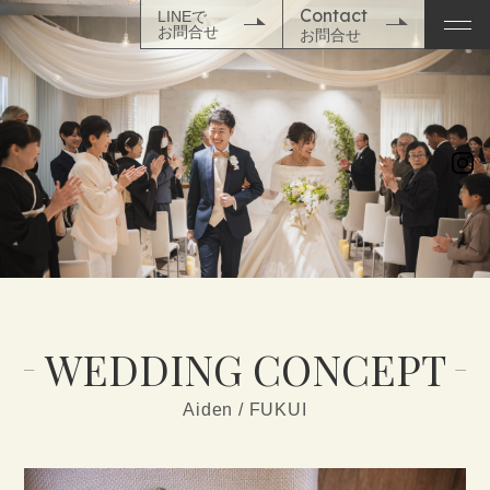
Contact
LINEで
お問合せ
お問合せ
TOP
NEWS
WEDDING
SPACE
WEDDING CONCEPT
WEDDING PLAN
Aiden / FUKUI
PHOTO
MOVIE
&