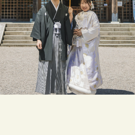
SPACE
WEDDING PLAN
PHOTO
MOVIE
&
STORIES
ACCESS