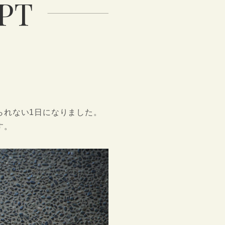
PT
られない1日になりました。
す。