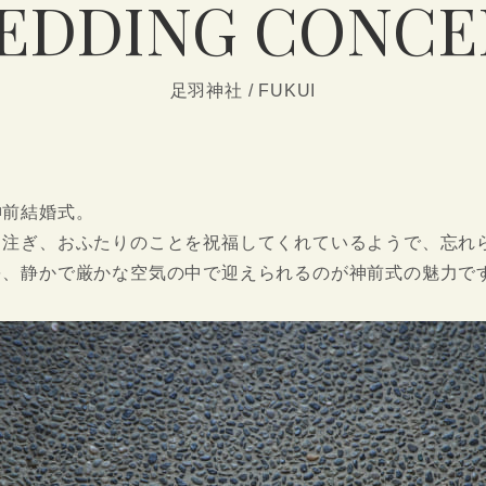
CONTACT
EDDING CONCE
DRESS
KIMONO
足羽神社 / FUKUI
&
神前結婚式。
り注ぎ、おふたりのことを祝福してくれているようで、忘れ
を、静かで厳かな空気の中で迎えられるのが神前式の魅力で