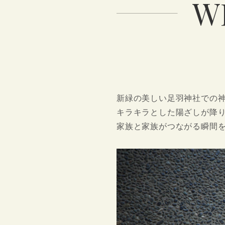
W
新緑の美しい足羽神社での
キラキラとした陽ざしが降
家族と家族がつながる瞬間